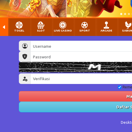
TOGEL
SLOT
LIVE CASINO
SPORT
ARCADE
SABU
Reme
Ma
Daftar 
Deskt