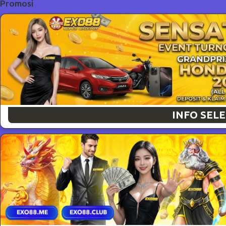
Promosi
INFO SEL
Rincian Promo :
- Promo ini berlaku untuk Semua Member Aktif EXO88
- Promo diklaim setiap tanggal 1 (Awal Bulan)
- Promo dihitung dari total Turnover Bulanan Anda (Tanggal 1 - Tanggal 31)
- Perhitungan 1 point = Rp. 1.000.000
- Hadiah tidak dapat dicairkan dalam bentuk uang tunai
- Hubungi Whatsapp/Livechat Official EXO88 untuk mengklaim bonus ini