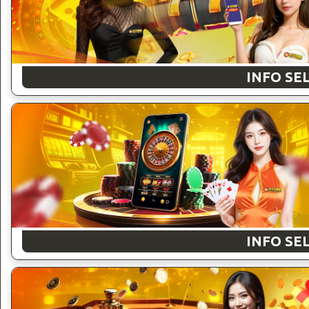
- Tidak ada maksimal bonus (unlimited)
- Komisi berlaku seumur hidup (selama downline masih aktif bermain)
Komisi Refferal Mingguan :
Games
Komisi Refferal
INFO SE
Semua Games
2%
SHARE HISTORY WITHDRAWMU
Cara Melihat Komisi Dan Total Referral Anda :
BONUS 10% dari nilai WD ID user Anda.
LOGIN ke User ID Anda di EXO88.
MAKSIMAL BONUS IDR 100.000
KLIK REFERRAL untuk melihat TOTAL Referral Anda
Mau WD, malah dapat tambahan duit JAJAN.
KLIK KOMISI untuk melihat TOTAL Komisi Anda
PROMO tidak bisa digabung dengan Promo lain
Link referral boleh disebar: Forum, Twitter, Instagram, TikTok, Facebook
CARANYA : Posting History WD + Deposit terakhirmu, Lalu SHARE ke 12 Grou
Syarat & Ketentuan :
- Jika terdeteksi kecurangan (mis. data member sama, IP sama, penipuan dep
membatalkan/menghanguskan deposit dan kemenangan tanpa pemberita
- Keputusan EXO88 bersifat mutlak dan tidak dapat diganggu gugat.
INFO SE
Rincian Promo :
- Promo ini berlaku untuk Semua Member Aktif EXO88