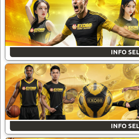
- Promo ini berlaku untuk Semua Member Aktif EXO88
LIVECASINO
0.8%
- Member dapat mengklaim Promo ini 1x sehari
- Maksimal Bonus yang diberikan adalah 50.000
- Hubungi Whatsapp/Livechat Official EXO88 untuk mengklaim bonus ini
Syarat & Ketentuan :
- Jika Terdapat tindakan kecurangan seperti Kesamaan Data Member, Kesam
Bonus Slot Harian :
EXO88 Berhak untuk menhanguskan deposit dan kemenangan Member tanp
INFO SE
- Semua Keputusan EXO88 Bersifat Mutlak & Tidak dapat diganggu gugat
Games
Bonus Deposit Harian
Rincian Promo :
SLOT
5%
- Promo ini berlaku untuk Semua Member Aktif EXO88
- Perhitungan bonus akan dihitung dari Total Turnover 1 Minggu Kebelak
- Pertandingan DRAW/SERI tidak masuk dalam perhitungan bonus
Syarat & Ketentuan :
- Bonus dikreditkan otomatis ke ID member pada Senin jam 11.00 WIB
- Jika Terdapat tindakan kecurangan seperti Kesamaan Data Member, Kesam
- Hubungi Whatsapp/Livechat Official EXO88 untuk mengklaim bonus ini
EXO88 Berhak untuk menhanguskan deposit dan kemenangan Member tanp
- Semua Keputusan EXO88 Bersifat Mutlak & Tidak dapat diganggu gugat
INFO SE
Komisi Rebate Sportbook :