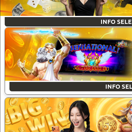
Semua Kegiatan menyimpang seperti Taruhan Abnormal, Gantung Sp
SBOBET
1.000.000
100.000
x3
Hangus.
Hanya berlaku deposit Via BANK dan E-WALLET.
Dilarang IP Address sama, Promo Hunter & Tindakan kecurangan lain.
SBOBET
5.000.000
500.000
x3
INFO SEL
Claim Wajib Melalui Livechat/WhatsApp sebelum Saldo dimainkan.
KHUSUS DEPOSIT VIA EDC BNI KAMI AKAN PROSES 1 X24 JAM
Syarat TO hanya 10x (Max WD 10x dari BONUS yang di Claim) & WAJI
Semua bentuk KECURANGAN disini, dengan mengakali Promo dan tida
Rincian Promo :
menghanguskan semua saldo!! Pihak management dapat membatalkan
Syarat & Ketentuan :
pihak EXO88 mutlak dan tidak dapat di ganggu gugat.
- Jika Terdapat tindakan kecurangan seperti Kesamaan Data Member, Kesamaan
- Promo ini berlaku untuk Semua Member Aktif EXO88
(DILARANG KERAS Bermain Game MONEYROLL Dan SPACEMAN, Jika melangga
EXO88 Berhak untuk menhanguskan deposit dan kemenangan Member tanpa 
- Bonus ini berlaku untuk permainan Sportbook/Livecasi
- Semua Keputusan EXO88 Bersifat Mutlak & Tidak dapat diganggu gugat
- Member dapat mengklaim Promo ini 1x sehari
- Maksimal Bonus yang diberikan adalah 100.000
INFO SE
- Hubungi Whatsapp/Livechat Official EXO88 untuk meng
BONUS JACKPOT 10%
BONUS Credit 10% dari Jumlah DEPOSIT ID User Anda.
Bonus Deposit Harian :
Untuk Setiap JACKPOT yang harus kamu abadikan lewat video.
MAX BONUS IDR 500.000
Games
Bonus Depos