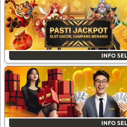
Games
Rebate Sport Mingguan
Rincian Promo :
- Promo ini berlaku untuk Semua Member Aktif EXO88
SPORTBOOK
0.75%
- Perhitungan bonus akan dihitung dari Total Kekalahan 1 Minggu Kebela
- Bonus dikreditkan otomatis ke ID member pada Senin jam 11.00 WIB
- Hubungi Whatsapp/Livechat Official EXO88 untuk mengklaim bonus ini
Syarat & Ketentuan :
- Jika Terdapat tindakan kecurangan seperti Kesamaan Data Member, Kesam
Komisi Slot :
EXO88 Berhak untuk menhanguskan deposit dan kemenangan Member tanp
INFO SE
- Semua Keputusan EXO88 Bersifat Mutlak & Tidak dapat diganggu gugat
Games
Cashback Mingguan
Rincian Promo :
SPORTBOOK
5%
- Promo ini berlaku untuk Semua Member Aktif EXO88
- Perhitungan bonus akan dihitung dari Total Turnover 1 Minggu Kebelak
- Bonus dikreditkan otomatis ke ID member pada Senin jam 11.00 WIB
Syarat & Ketentuan :
- Hubungi Whatsapp/Livechat Official EXO88 untuk mengklaim bonus ini
- Jika Terdapat tindakan kecurangan seperti Kesamaan Data Member, Kesam
EXO88 Berhak untuk menhanguskan deposit dan kemenangan Member tanp
Komisi Slot :
- Semua Keputusan EXO88 Bersifat Mutlak & Tidak dapat diganggu gugat
INFO SE