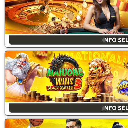
- Bonus dibagikan tiap Senin diatas jam 11.00WIB
- Tidak ada Maksimal Bonus (Unlimited)
- Tidak berlaku untuk member dengan Deposit Pulsa
- Hubungi Whatsapp/Livechat Official EXO88 untuk mengklaim bonus ini
INFO SE
Komisi Cashback Live Casino :
Games
Cashback Casino
Rincian Promo :
- Promo ini berlaku untuk Semua Member Aktif EXO88
LIVECASINO
5%
- Bonus dibagikan tiap Senin diatas jam 11.00WIB
- Tidak ada Maksimal Bonus (Unlimited)
- Tidak berlaku untuk member dengan Deposit Pulsa
Syarat & Ketentuan :
- Hubungi Whatsapp/Livechat Official EXO88 untuk mengklaim bonus ini
- Jika Terdapat tindakan kecurangan seperti Kesamaan Data Member, Kesam
EXO88 Berhak untuk menhanguskan deposit dan kemenangan Member tanp
INFO SE
Komisi Live Casino :
- Semua Keputusan EXO88 Bersifat Mutlak & Tidak dapat diganggu gugat
Games
Rollingan Casino
Rincian Promo :